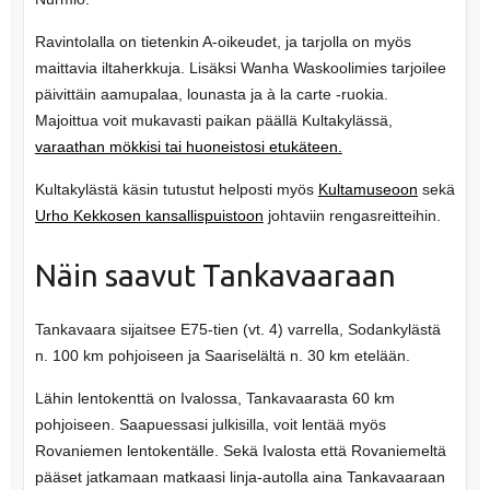
Ravintolalla on tietenkin A-oikeudet, ja tarjolla on myös
maittavia iltaherkkuja. Lisäksi Wanha Waskoolimies tarjoilee
päivittäin aamupalaa, lounasta ja à la carte -ruokia.
Majoittua voit mukavasti paikan päällä Kultakylässä,
varaathan mökkisi tai huoneistosi etukäteen.
Kultakylästä käsin tutustut helposti myös
Kultamuseoon
sekä
Urho Kekkosen kansallispuistoon
johtaviin rengasreitteihin.
Näin saavut Tankavaaraan
Tankavaara sijaitsee E75-tien (vt. 4) varrella, Sodankylästä
n. 100 km pohjoiseen ja Saariselältä n. 30 km etelään.
Lähin lentokenttä on Ivalossa, Tankavaarasta 60 km
pohjoiseen. Saapuessasi julkisilla, voit lentää myös
Rovaniemen lentokentälle. Sekä Ivalosta että Rovaniemeltä
pääset jatkamaan matkaasi linja-autolla aina Tankavaaraan