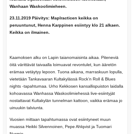
Wanhaan Waskoolimieheen.
23.11.2019 Päivitys: Maplracticen keikka on
peruuntunut, Henna Karppinen esiintyy klo 21 alkaen.
Keikka on ilmainen.
Kaamoksen alku on Lapin taianomaisinta aikaa. Piteneviä
öitä värittävät taivaalla loimuavat revontulet, kun ääretön
erämaa vetäytyy lepoon. Tuona aikana, marraskuun lopulla,
vietetään Tankavaaran Kultakylässä Rock’n Roll & Blues
nights -tapahtumaa. Urho Kekkosen kansallispuiston laidalla
kohoavassa
Wanhassa Waskoolimiehessä
live-esiintyjät
nostattavat Kultakylän tunnelman kattoon, vaikka erämaa jo
uinuukin talviunta.
Vuosien mittaan tapahtumassa ovat esiintyneet muun
muassa Heikki Silvennoinen, Pepe Ahlqvist ja Tuomari
Nurmio.