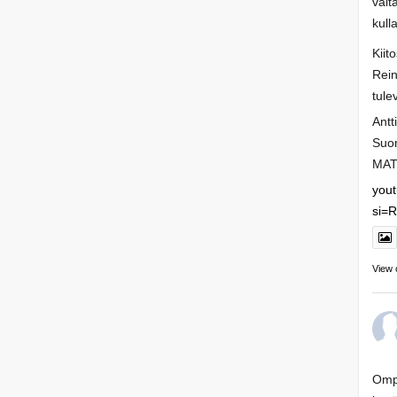
valt
kull
Kiit
Rein
tule
Antt
Suo
MAT
you
si=
View 
Ompa