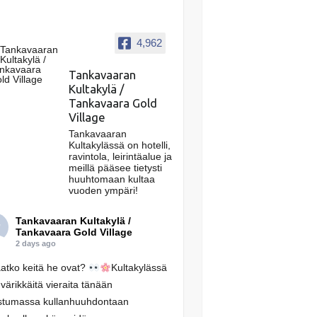
4,962
Tankavaaran
Kultakylä /
Tankavaara Gold
Village
Tankavaaran
Kultakylässä on hotelli,
ravintola, leirintäalue ja
meillä pääsee tietysti
huuhtomaan kultaa
vuoden ympäri!
Tankavaaran Kultakylä /
Tankavaara Gold Village
2 days ago
atko keitä he ovat?
Kultakylässä
 värikkäitä vieraita tänään
stumassa kullanhuuhdontaan