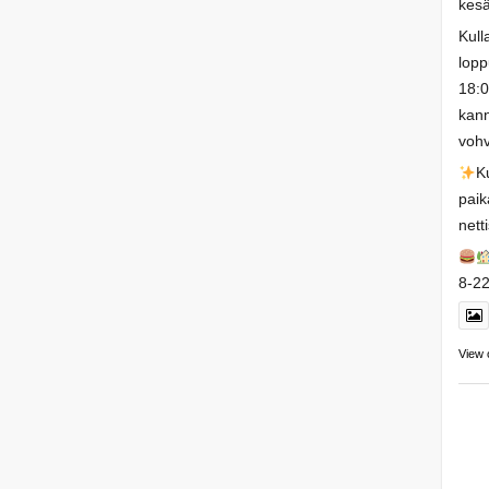
kesä
Kull
lopp
18:0
kann
vohv
K
paik
nett
8-22
View 