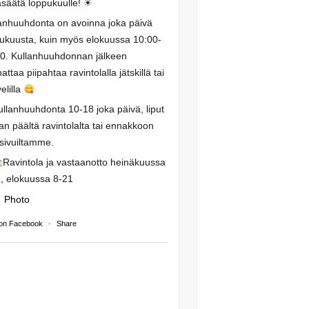
säätä loppukuulle! ☀
anhuuhdonta on avoinna joka päivä
ukuusta, kuin myös elokuussa 10:00-
0. Kullanhuuhdonnan jälkeen
attaa piipahtaa ravintolalla jätskillä tai
elilla
ullanhuuhdonta 10-18 joka päivä, liput
an päältä ravintolalta tai ennakkoon
isivuiltamme.
Ravintola ja vastaanotto heinäkuussa
, elokuussa 8-21
Photo
on Facebook
·
Share