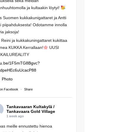
auksella sekä meidän
anhuuhtomolla ja kultaakin löytyi!
os Suomen kukkakunigattaret ja Antti
i piipahduksesta! Odotamme innolla
via jaksoja!
i Reini ja kukkakuningattaret kukittaa
mea KUKKA Kerrallaan!
UUSI
KAILUREALITY
tu.be/1F5mTG8Bgvc?
RdpeHEc6uUcacP88
Photo
on Facebook
·
Share
Tankavaaran Kultakylä /
Tankavaara Gold Village
1 week ago
s meille ennustettu hienoa