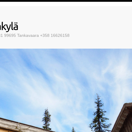
kylä
 31 99695 Tankavaara +358 16626158