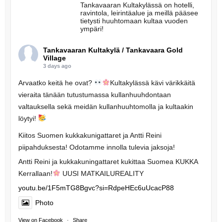
Tankavaaran Kultakylässä on hotelli,
ravintola, leirintäalue ja meillä pääsee
tietysti huuhtomaan kultaa vuoden
ympäri!
Tankavaaran Kultakylä / Tankavaara Gold
Village
3 days ago
Arvaatko keitä he ovat?
Kultakylässä kävi värikkäitä
vieraita tänään tutustumassa kullanhuuhdontaan
valtauksella sekä meidän kullanhuuhtomolla ja kultaakin
löytyi!
Kiitos Suomen kukkakunigattaret ja Antti Reini
piipahduksesta! Odotamme innolla tulevia jaksoja!
Antti Reini ja kukkakuningattaret kukittaa Suomea KUKKA
Kerrallaan!
UUSI MATKAILUREALITY
youtu.be/1F5mTG8Bgvc?si=RdpeHEc6uUcacP88
Photo
View on Facebook
·
Share