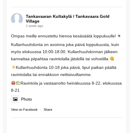
Tankavaaran Kultakylä / Tankavaara Gold
Village
1 week ago
Ompas meille ennustettu hienoa kesäsäätä loppukuulle! ☀
Kullanhuuhdonta on avoinna joka päivä loppukuusta, kuin
myös elokuussa 10:00-18:00. Kullanhuuhdonnan jälkeen
kannattaa piipahtaa ravintolalla jätskillä tai vohvelilla
Kullanhuuhdonta 10-18 joka päivä, liput paikan päältä
ravintolalta tai ennakkoon nettisivuiltamme.
Ravintola ja vastaanotto heinäkuussa 8-22, elokuussa
8-21
Photo
View on Facebook
·
Share