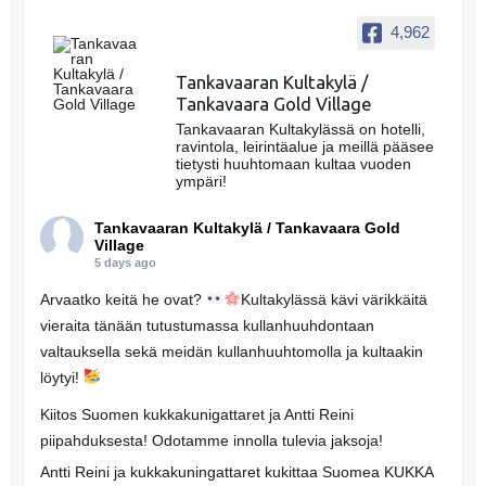
4,962
Tankavaaran Kultakylä /
Tankavaara Gold Village
Tankavaaran Kultakylässä on hotelli,
ravintola, leirintäalue ja meillä pääsee
tietysti huuhtomaan kultaa vuoden
ympäri!
Tankavaaran Kultakylä / Tankavaara Gold
Village
5 days ago
Arvaatko keitä he ovat?
Kultakylässä kävi värikkäitä
vieraita tänään tutustumassa kullanhuuhdontaan
valtauksella sekä meidän kullanhuuhtomolla ja kultaakin
löytyi!
Kiitos Suomen kukkakunigattaret ja Antti Reini
piipahduksesta! Odotamme innolla tulevia jaksoja!
Antti Reini ja kukkakuningattaret kukittaa Suomea KUKKA