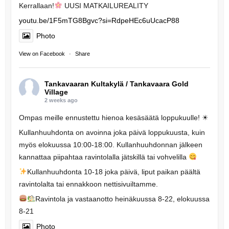
Kerrallaan!
UUSI MATKAILUREALITY
youtu.be/1F5mTG8Bgvc?si=RdpeHEc6uUcacP88
Photo
View on Facebook
·
Share
Tankavaaran Kultakylä / Tankavaara Gold
Village
2 weeks ago
Ompas meille ennustettu hienoa kesäsäätä loppukuulle! ☀
Kullanhuuhdonta on avoinna joka päivä loppukuusta, kuin
myös elokuussa 10:00-18:00. Kullanhuuhdonnan jälkeen
kannattaa piipahtaa ravintolalla jätskillä tai vohvelilla
Kullanhuuhdonta 10-18 joka päivä, liput paikan päältä
ravintolalta tai ennakkoon nettisivuiltamme.
Ravintola ja vastaanotto heinäkuussa 8-22, elokuussa
8-21
Photo