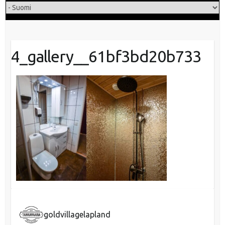
4_gallery__61bf3bd20b733
goldvillagelapland