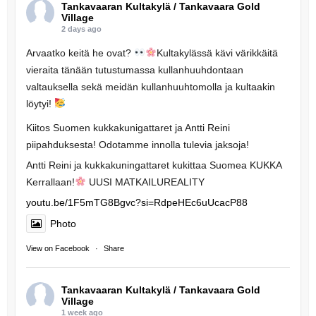
Tankavaaran Kultakylä / Tankavaara Gold
Village
2 days ago
Arvaatko keitä he ovat?
Kultakylässä kävi värikkäitä
vieraita tänään tutustumassa kullanhuuhdontaan
valtauksella sekä meidän kullanhuuhtomolla ja kultaakin
löytyi!
Kiitos Suomen kukkakunigattaret ja Antti Reini
piipahduksesta! Odotamme innolla tulevia jaksoja!
Antti Reini ja kukkakuningattaret kukittaa Suomea KUKKA
Kerrallaan!
UUSI MATKAILUREALITY
youtu.be/1F5mTG8Bgvc?si=RdpeHEc6uUcacP88
Photo
View on Facebook
·
Share
Tankavaaran Kultakylä / Tankavaara Gold
Village
1 week ago